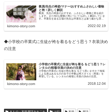
教員/先生の袴姿/マナー/おすすめふさわしい着物
と袴！詳しく解説
教員、先生の袴姿のおすすめ、ふさわしい着物と袴を紹介
します。またNGな着物と袴についても詳しく解説していま
す。卒業生を送る立場の先生は卒業生とは違う厳かな雰囲
気の袴姿がのぞまれています。袴姿になったときの心掛け
たいマナーについても。
2022.02.19
kimono-story.com
◆小学校の卒業式に生徒が袴を着るをどう思う？衣装決め
の注意
小学校の卒業式に生徒が袴を着る をどう思う？レ
ンタルの相場/衣装の決めの注意
小学校の卒業式に生徒が袴を着る をどう思いますか？地域
による差はあるものの女子の半数は袴スタイル（和装）を
希望している。レンタルの相場と衣装の決めの注意。
2018.12.04
kimono-story.com
きもの・和装用語あれこれ
は行
和装
用語