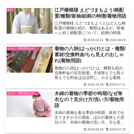
江戸棲模様 えどづまもよう/柄配
あ行
置/種類/留袖/絵柄の特徴/着物用語
江戸棲模様 えどづまもようとはどんな柄
配置の着物か紹介。種類はあるか。留袖
へと続く柄配置について。絵柄の特徴。
2019.02.21
2024.06.03
着物の八掛(はっかけ)とは・種類/
きもの・和装用語あれこれ
素材/交換料金/ちら見えのおしゃ
れ(着物用語)
着物の八掛(はっかけ)とは。種類を紹介。
交換料金の目安相場。天地替えでも取り
替えでも料金はほぼ同じ。小さな面積の
八掛ですが、ひと様からはよく見えるも
2019.10.28
2023.07.11
ので、歩くときにちらっと見えるのでお
しゃれのしどころでもあります。
木綿の着物の季節や時期/なぜ単
きもの・和装用語あれこれ
衣なの？見分け方/洗い方/着物用
語
木綿の着物を着る季節や時期、単衣で仕
立てますがその理由、ほかの素材との見
分け方。木綿の着物の洗い方。主な産地
を紹介。
2018.09.19
2024.07.19