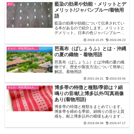
藍染の効果や効能・メリットとデ
あ行
メリット/ジャパンブルー/着物用
語
藍染の効果や効能について伝承されてい
る本があるので紹介します。メリットと
デメリット。日本の色ジャパンブルーと
して明治期に海外で紹介されている。
2018.10.25
2024.09.23
芭蕉布（ばしょうふ）とは・沖縄
きもの・和装用語あれこれ
の夏の織物・着物用語
芭蕉布（ばしょうふ）とは沖縄の夏の織
物です。歴史や製造方法について簡単に
解説。着物用語
2021.04.21
2024.03.04
博多帯の特徴と種類/季節は？絹
きもの・和装用語あれこれ
鳴りの音/献上博多以外/写真画像
あり(着物用語)
博多帯の特徴と種類をまとめています。
博多帯を締める季節。絹鳴りの音が上質
感を。献上博多以外の模様もあります。
写真画像あり(着物用語)
2019.09.08
2024.07.17