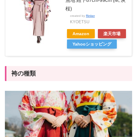
無地 紐下87cm-99cm (M, 灰
桜)
created by
Rinker
KYOETSU
Amazon
楽天市場
Yahooショッピング
袴の種類