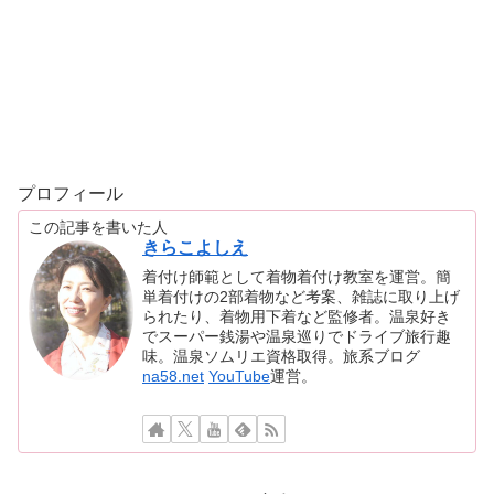
プロフィール
この記事を書いた人
きらこよしえ
着付け師範として着物着付け教室を運営。簡
単着付けの2部着物など考案、雑誌に取り上げ
られたり、着物用下着など監修者。温泉好き
でスーパー銭湯や温泉巡りでドライブ旅行趣
味。温泉ソムリエ資格取得。旅系ブログ
na58.net
YouTube
運営。