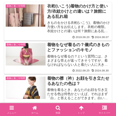
衣桁(いこう)着物のかけ方と使い
着物と過ごす時間
方/衣紋かけとの違いは？旅館に
ある乱れ箱
きものをかける衣桁(いこう)、着物のかけ
方使い方をお伝えします。衣桁の種類。
衣紋かけとの違いは何？旅館にある乱れ
箱
2019.09.20
2024.08.07
着物をなぜ着るの？儀式のきもの
着物と過ごす時間
とファッションのキモノ
着物をなぜ着るの？という質問には、さ
まざまな答えが返ってきそうですが、着
なければならない人と着たい人に大きく
わかれるとおもいます。儀式のきものと
2022.09.25
2024.08.30
ファッションのキモノとしてまず分けて
考えてみました。教室で多くの女性お話
着物の襟（衿）お顔を引き立たせ
着物と過ごす時間
した経験から、基本は着物が好きという
るあなたの色は？
共通項がありました。
着物を着るとき、あなたのお顔を引き立
たせる色は何色かといえば、それはまず
「白」と答えることができます。白い色
は、小さなレフ版の効果を発揮します。
2018.10.03
そのためどんな着物を着たときも、「白
い半襟」をつけるとお顔が明るく見えま
着物の時にピアス/指輪/アクセサ
着物と過ごす時間
メニュー
ホーム
検索
トップ
サイドバー
す。半衿に迷ったら白を選...