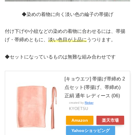
◆染めの着物に向く淡い色の綸子の帯揚げ
付け下げや小紋などの染めの着物に合わせるには、帯揚
げ・帯締めともに、
淡い色目が上品に
うつります。
◆セットになっているものは無難な組み合わせです
[キョウエツ] 帯揚げ帯締め 2
点セット(帯揚げ、帯締め)
正絹 通年 レディース (06)
created by
Rinker
KYOETSU
Amazon
楽天市場
Yahooショッピング