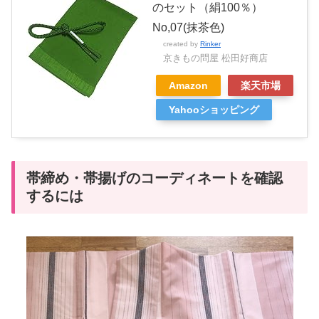
のセット（絹100％）
No,07(抹茶色)
created by
Rinker
京きもの問屋 松田好商店
Amazon
楽天市場
Yahooショッピング
帯締め・帯揚げのコーディネートを確認
するには