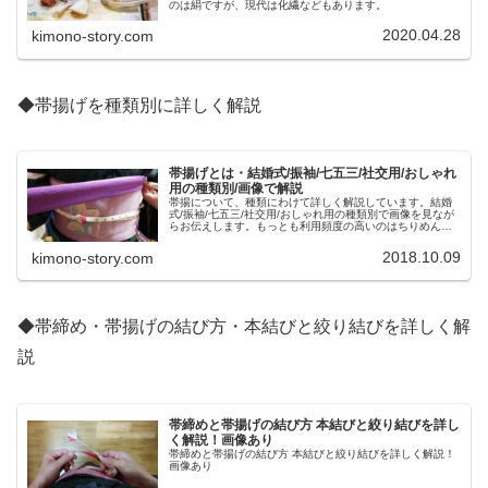
のは絹ですが、現代は化繊などもあります。
2020.04.28
kimono-story.com
◆帯揚げを種類別に詳しく解説
帯揚げとは・結婚式/振袖/七五三/社交用/おしゃれ
用の種類別/画像で解説
帯揚について、種類にわけて詳しく解説しています。結婚
式/振袖/七五三/社交用/おしゃれ用の種類別で画像を見なが
らお伝えします。もっとも利用頻度の高いのはちりめんの
帯揚げと綸子の帯揚げでしょう。
2018.10.09
kimono-story.com
◆帯締め・帯揚げの結び方・本結びと絞り結びを詳しく解
説
帯締めと帯揚げの結び方 本結びと絞り結びを詳し
く解説！画像あり
帯締めと帯揚げの結び方 本結びと絞り結びを詳しく解説！
画像あり