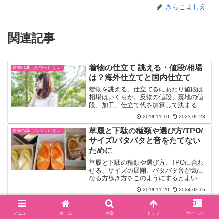
きらこよしえ
関連記事
着物の仕立て 誂える・値段/相場
着物の誂（あつら）え方・仕立てもらう方法
は？海外仕立てと国内仕立て
着物を誂える、仕立てるにあたり値段は
相場はいくらか。反物の値段、裏地の値
段、加工、仕立て代を加算して決まる。
通販は2割ほど安い。海外仕立てと国内仕
2019.11.10
2023.09.23
立ての違いについてお伝えします。
草履と下駄の種類や選び方/TPO/
着物の誂（あつら）え方・仕立てもらう方法
サイズ/バタバタと音をたてない
ために
草履と下駄の種類や選び方、TPOに合わ
せる、サイズの展開、バタバタ音が気に
なる方歩き方をこのようにするとよいで
す。
2019.11.20
2024.08.15
着物や帯の選び方 女性/初心者/サ
着物の誂（あつら）え方・仕立てもらう方法
イズ/柄/場面や目的別
メニュー
ホーム
検索
トップ
サイドバー