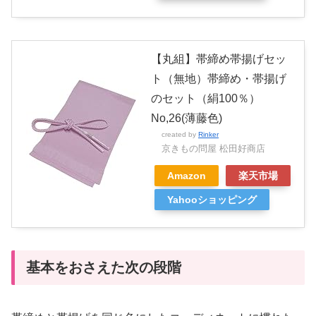
【丸組】帯締め帯揚げセッ
ト（無地）帯締め・帯揚げ
のセット（絹100％）
No,26(薄藤色)
created by
Rinker
京きもの問屋 松田好商店
Amazon
楽天市場
Yahooショッピング
基本をおさえた次の段階