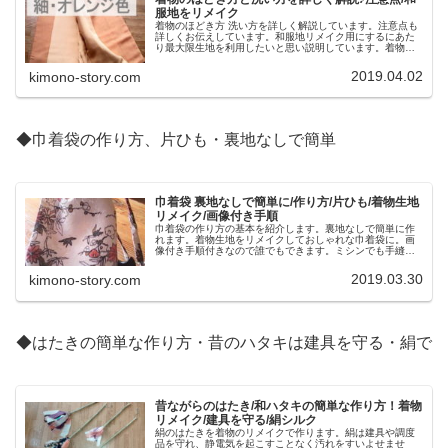
服地をリメイク
着物のほどき方 洗い方を詳しく解説しています。注意点も
詳しくお伝えしています。和服地リメイク用にするにあた
り最大限生地を利用したいと思い説明しています。着物生
地はステキな柄や色が魅力ですから小物へのリメイクが楽
しいですね。
2019.04.02
kimono-story.com
◆巾着袋の作り方、片ひも・裏地なしで簡単
巾着袋 裏地なしで簡単に/作り方/片ひも/着物生地
リメイク/画像付き手順
巾着袋の作り方の基本を紹介します。裏地なしで簡単に作
れます。着物生地をリメイクしておしゃれな巾着袋に。画
像付き手順付きなので誰でもできます。ミシンでも手縫い
でも。また大きさを変えて紐を二本にしたタイプも紹介し
ています。
2019.03.30
kimono-story.com
◆はたきの簡単な作り方・昔のハタキは建具を守る・絹で
昔ながらのはたき/和ハタキの簡単な作り方！着物
リメイク/建具を守る/絹シルク
絹のはたきを着物のリメイクで作ります。絹は建具や調度
品を守れ、静電気を起こすことなく汚れをすいよせませ