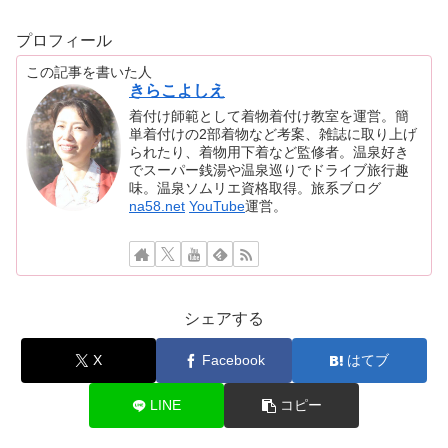
プロフィール
この記事を書いた人
きらこよしえ
着付け師範として着物着付け教室を運営。簡
単着付けの2部着物など考案、雑誌に取り上げ
られたり、着物用下着など監修者。温泉好き
でスーパー銭湯や温泉巡りでドライブ旅行趣
味。温泉ソムリエ資格取得。旅系ブログ
na58.net
YouTube
運営。
シェアする
X
Facebook
はてブ
LINE
コピー