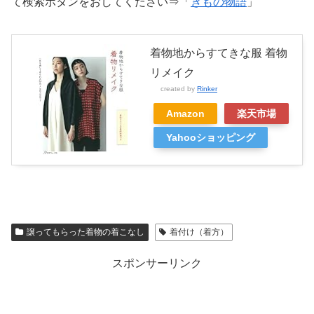
て検索ボタンをおしてください⇒「
きもの物語
」
着物地からすてきな服 着物
リメイク
created by
Rinker
Amazon
楽天市場
Yahooショッピング
譲ってもらった着物の着こなし
着付け（着方）
スポンサーリンク