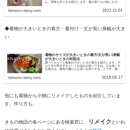
ん。簡単な作り方を紹介します。柄の長いもの短いものと
使い分けると家中ほこりなし。ミニサイズのはたきも紹
介。
2021.11.01
kimono-story.com
◆着物が大きいときの着方・着付け・丈が長い身幅が大き
い
着物のサイズが大きいときの着方/丈が長い/身幅
が大きいときの対処法
譲ってもらった着物が大きいときの着方を紹介します。や
はり丈が長すぎるというお悩みが多いですね。丈を短くす
る着方は、最初の腰ひもを高い位置ですることです。胸が
苦しくならないよう。身幅が大きいときの着方についても
お伝えします。
2018.05.17
kimono-story.com
他にも着物から小物にリメイクしたものを紹介していま
す。作り方も。
リメイク
きもの物語の各ページにある検索窓に、
といれ