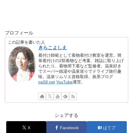
プロフィール
この記事を書いた人
きらこよしえ
着付け師範として着物着付け教室を運営。簡
単着付けの2部着物など考案、雑誌に取り上げ
られたり、着物用下着など監修者。温泉好き
でスーパー銭湯や温泉巡りでドライブ旅行趣
味。温泉ソムリエ資格取得。旅系ブログ
na58.net
YouTube
運営。
シェアする
X
Facebook
はてブ