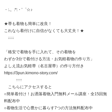
・:.。:*:・’゜☆♪
★帯も着物も簡単に改良！
これなら着付けに自信がなくても大丈夫！★
↓↓↓
「格安で着物を手に入れて、その着物を
わずか3分で着付ける方法・お気軽着物の作り方」
よしえ流お気軽帯（名古屋帯）の作り方付き
https://3pun.kimono-story.com/
↑↑↑
こちらにアクセスすると
○簡単着付け！お洒落着物入門無料メール講座・全15回無
料配布中
○着物生活で心豊かに暮らす7つの方法無料配布中