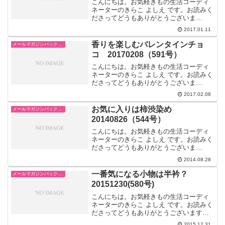
こんにちは。お気軽きもの生活コーディ
ネーターのきらこ よしえ です。お読みく
ださってどうもありがとうございま
す！・:.。:*:・'゜☆♪新年あけましておめ
2017.01.11
でとうございます。今年の年始はいかが
お過ごしでしたか？私は酉年ということ
香りを楽しむバレンタインチョ
メールマガジンバックナンバー「着物生活術～和風おしゃれ美人」
で「神鶏（しん...
コ 20170208（591号）
こんにちは。お気軽きもの生活コーディ
ネーターのきらこ よしえ です。お読みく
ださってどうもありがとうございま
す！・:.。:*:・'゜☆♪バレンタインデーも
2017.02.08
間近にせまりましたね。この頃では、プ
レゼント用のチョコレート選びよりも、
お気に入りは柿渋染め
メールマガジンバックナンバー「着物生活術～和風おしゃれ美人」
どれが美味しそ...
20140826（544号）
こんにちは。お気軽きもの生活コーディ
ネーターのきらこ よしえ です。お読みく
ださってどうもありがとうございま
す！・:.。:*:・'゜☆♪お盆が終わり、子供
2014.08.28
達の夏休みも、終盤にさしかかりました
が、ゆっくりお休みになれたでしょう
一番気になる小物は半衿？
メールマガジンバックナンバー「着物生活術～和風おしゃれ美人」
か？先日、使って...
20151230(580号)
こんにちは。お気軽きもの生活コーディ
ネーターのきらこ よしえ です。お読みく
ださってどうもありがとうございます！
今年もお世話になりまし
2015.12.31