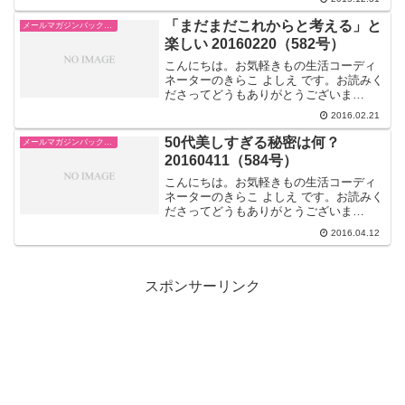
た。・:.。:*:・'゜☆♪先日「娘さんに成人
式の振り袖を自分で着せてあげたい」
「まだまだこれからと考える」と
メールマガジンバックナンバー「着物生活術～和風おしゃれ美人」
と、着せつけを習得されたい...
楽しい 20160220（582号）
こんにちは。お気軽きもの生活コーディ
ネーターのきらこ よしえ です。お読みく
ださってどうもありがとうございま
す！・:.。:*:・'゜☆♪芸能生活50年を超え
2016.02.21
てますます充実した毎日を過ごされて、
いきいきと活躍されている山本陽子さ
50代美しすぎる秘密は何？
メールマガジンバックナンバー「着物生活術～和風おしゃれ美人」
ん。その輝き続...
20160411（584号）
こんにちは。お気軽きもの生活コーディ
ネーターのきらこ よしえ です。お読みく
ださってどうもありがとうございま
す！・:.。:*:・'゜☆♪今年は特別な場所に
2016.04.12
花見に行くことができました。初めての
場所は目新しく、解放感が違いますね。
ようやく来た花...
スポンサーリンク