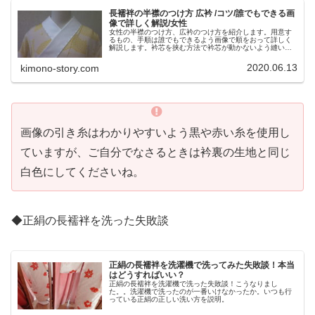
長襦袢の半襟のつけ方 広衿 /コツ/誰でもできる画
像で詳しく解説/女性
女性の半襟のつけ方、広衿のつけ方を紹介します。用意す
るもの、手順は誰でもできるよう画像で順をおって詳しく
解説します。衿芯を挟む方法で衿芯が動かないよう縫い留
めるのがコツ。
2020.06.13
kimono-story.com
画像の引き糸はわかりやすいよう黒や赤い糸を使用し
ていますが、ご自分でなさるときは衿裏の生地と同じ
白色にしてくださいね。
◆正絹の長襦袢を洗った失敗談
正絹の長襦袢を洗濯機で洗ってみた失敗談！本当
はどうすればいい？
正絹の長襦袢を洗濯機で洗った失敗談！こうなりまし
た。。洗濯機で洗ったのが一番いけなかったか。いつも行
っている正絹の正しい洗い方を説明。