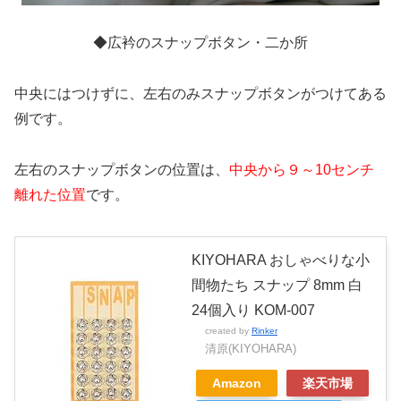
◆広衿のスナップボタン・二か所
中央にはつけずに、左右のみスナップボタンがつけてある
例です。
左右のスナップボタンの位置は、
中央から９～10センチ
離れた位置
です。
KIYOHARA おしゃべりな小
間物たち スナップ 8mm 白
24個入り KOM-007
created by
Rinker
清原(KIYOHARA)
Amazon
楽天市場