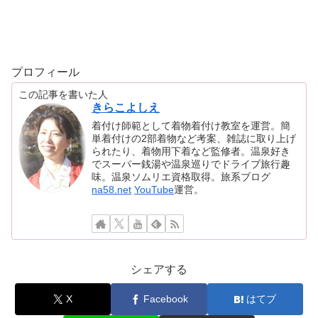
プロフィール
この記事を書いた人
きらこよしえ
着付け師範として着物着付け教室を運営。簡
単着付けの2部着物など考案、雑誌に取り上げ
られたり、着物用下着など監修者。温泉好き
でスーパー銭湯や温泉巡りでドライブ旅行趣
味。温泉ソムリエ資格取得。旅系ブログ
na58.net
YouTube
運営。
シェアする
X
Facebook
はてブ