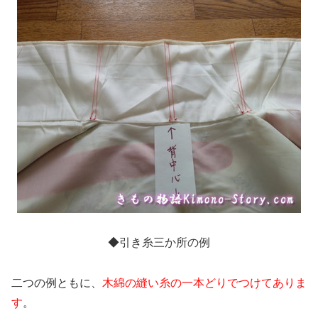
◆引き糸三か所の例
二つの例ともに、
木綿の縫い糸の一本どりでつけてありま
す
。