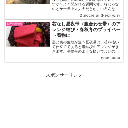
すか？よく聞かれる質問です。粋じゃな
いとか一年中大丈夫だとか、いろんな考
えがあるので、まとめて説明しますね。
2020.03.18
2024.02.24
また桜の柄がなくても大丈夫です。
芯なし昼夜帯（腹合わせ帯）のア
四季の着物姿
レンジ結び・春秋冬のプライベー
ト着物に
裏と表の生地が違う昼夜帯は、芯を抜い
て仕立ててあると帯結びのアレンジがき
きます。半幅帯のような扱いでよいので
すが、幅があるのでよりおしゃれっぽく
2016.09.20
なります。生地は木綿かウールで滑りに
くいものなら、春秋冬の３シーズンに楽
しめますよ。カジュアルな...
スポンサーリンク