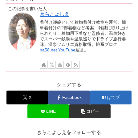
この記事を書いた人
きらこよしえ
着付け師範として着物着付け教室を運営。簡
単着付けの2部着物など考案、雑誌に取り上げ
られたり、着物用下着など監修者。温泉好き
でスーパー銭湯や温泉巡りでドライブ旅行趣
味。温泉ソムリエ資格取得。旅系ブログ
na58.net
YouTube
運営。
シェアする
X
Facebook
はてブ
LINE
コピー
きらこよしえをフォローする