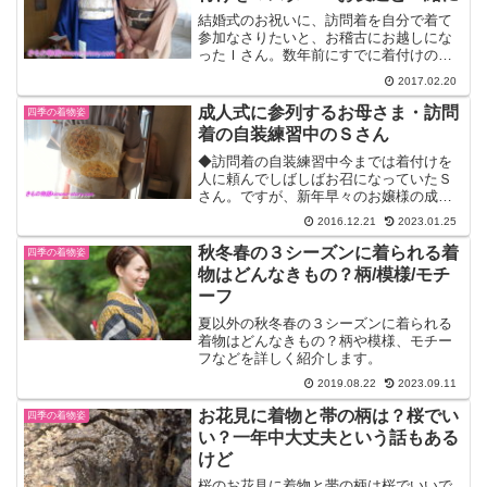
結婚式のお祝いに、訪問着を自分で着て
参加なさりたいと、お稽古にお越しにな
ったＩさん。数年前にすでに着付けの講
座を修了されているので、着物仲間のお
2017.02.20
友達と練習をされたりお出かけされてい
たそうです。でも不安要素がありながら
成人式に参列するお母さま・訪問
四季の着物姿
の着付けで、今度京都にい...
着の自装練習中のＳさん
◆訪問着の自装練習中今までは着付けを
人に頼んでしばしばお召になっていたＳ
さん。ですが、新年早々のお嬢様の成人
式のお祝い会に、お母様も参列する習わ
2016.12.21
2023.01.25
しとのことで、この機会に自分で着られ
るようにと練習をされています。成人式
秋冬春の３シーズンに着られる着
四季の着物姿
を迎える母親としての訪問...
物はどんなきもの？柄/模様/モチ
ーフ
夏以外の秋冬春の３シーズンに着られる
着物はどんなきもの？柄や模様、モチー
フなどを詳しく紹介します。
2019.08.22
2023.09.11
お花見に着物と帯の柄は？桜でい
四季の着物姿
い？一年中大丈夫という話もある
けど
桜のお花見に着物と帯の柄は桜でいいで