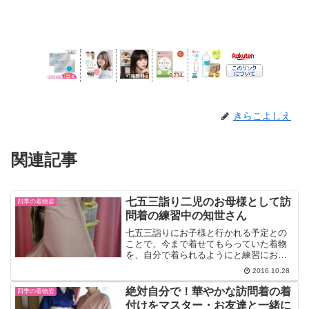
きらこよしえ
関連記事
七五三詣り二児のお母様として訪
四季の着物姿
問着の練習中の知世さん
七五三詣りにお子様と行かれる予定との
ことで、今まで着せてもらっていた着物
を、自分で着られるようにと練習にお越
しになりました。知世さんには女の子と
2016.10.28
男の子のお二人のお子さんがいます。今
までは着物を着る予定があると、いつも
絶対自分で！華やかな訪問着の着
四季の着物姿
近くヘアセットとともにさ...
付けをマスター・お友達と一緒に