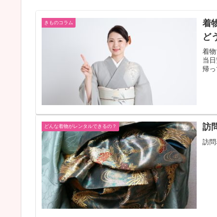
着
きものコラム
ど
着物
当日
帰っ
訪
どんな着物がレンタルできるの？
訪問