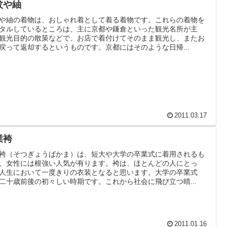
紋や紬
や紬の着物は、おしゃれ着として着る着物です。これらの着物を
タルしているところは、主に京都や鎌倉といった観光名所が主
観光目的の散策などで、お店で着付けてそのまま観光し、またお
戻って返却するというものです。京都にはそのような日帰...
2011.03.17
業袴
袴（そつぎょうばかま）は、短大や大学の卒業式に着用されるも
、女性には根強い人気が有ります。袴は、ほとんどの人にとっ
人生において一度きりの衣装となると思います。大学の卒業式
二十歳前後の初々しい時期です。これから社会に飛び立つ晴...
2011.01.16