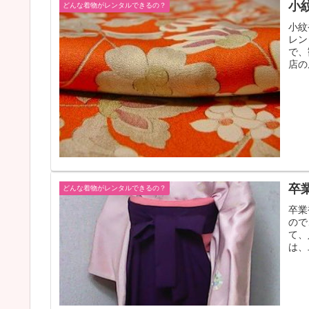
小
どんな着物がレンタルできるの？
小紋
レン
で、
店の
卒
どんな着物がレンタルできるの？
卒業
ので
て、
は、