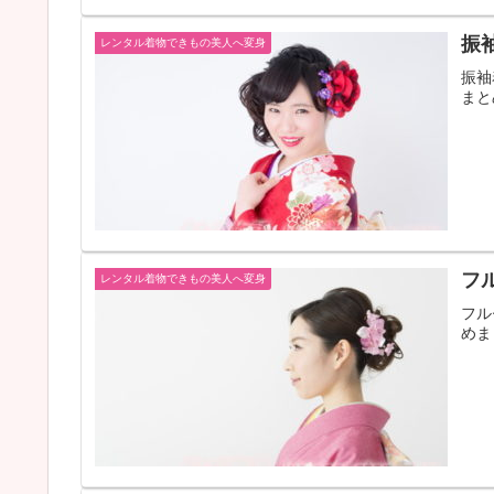
振
レンタル着物できもの美人へ変身
振袖
まと
フ
レンタル着物できもの美人へ変身
フル
めま