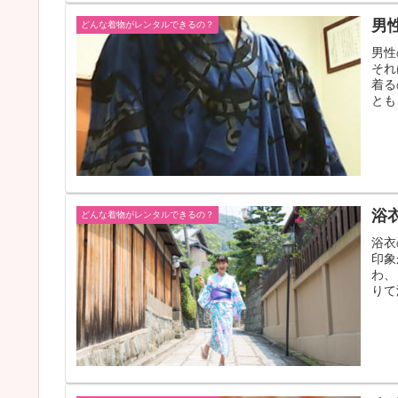
男
どんな着物がレンタルできるの？
男性
それ
着る
とも
浴
どんな着物がレンタルできるの？
浴衣
印象
わ、
りて